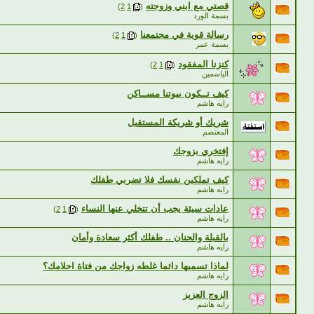
قصتي مع ابني وزوجته
‏
)
2
1
(
بسمة الورد
رسالة قوية في مجتمعنا
‏
)
2
1
(
بسمة عمر
كنزنا المفقود
‏
)
2
1
(
الياسمين
كيف تــكون بيوتنا مســاكن
رايه هاشم
شريك أو شريكة المستقبل
المعتصم
إفتخري بزوجك
رايه هاشم
كيف تملكين نفسك فلا تضربي طفلك
رايه هاشم
عادات سيئة يجب أن تتخلي عنها النساء
‏
)
2
1
(
رايه هاشم
بالقبلة والحنان .. طفلك أكثر سعادة وأمان
رايه هاشم
لماذا تسميها دائما غلطه زواجك من فتاة احلامك؟
رايه هاشم
الزوج العزيز
رايه هاشم