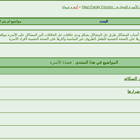
رة الحجازية - Hjazi Family Forums
>
آدم
و
حـواء
البحث
مواضيع لم يتم ال
سباب المشاكل طرق حل المشاكل بشكل ودي خلافات حل الخلافات تأثير المشاكل على الأسرة مواقف ال
ها على الصحة النفسية للطفل الظروف غير المناسبة وآثارها على الصحة النفسية لأفراد الأسرة
المواضيع في هذا المنتدى
: قضايا الأسرة
 السكاته
ضرارها