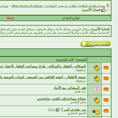
منتديات الحجاز الثقافية ( ثقافية - تاريخية - أجتماعية ) - alhjaz forums of cultural
>
منتديات الأس
قضايا الأسرة
قوانين المنتدي
راسلنا
قضايا الأسرة
مشاكل الزوجين مشاكل الأبناء مشاكل الحماوات مشاكل الخدم حلول للمشاكل أ
الاجتماعية مشاكل الأسره وآثارها النفسية في ظل أسرتي الظروف غير المناسبة في الأسرة وآثار
الموضوع
/
كاتب الموضوع
السكاته ، الطفل والسكاته ، طرق مساعده الطفل الابتعاد عن
مرهووفه
سمنه الاطفال ، كيفيه التخلص من السمنه ، اسباب السمنه وا
مرهووفه
فقر المشاعر مع الأبناء
رايه هاشم
محتاج مساعدتكم تكفون ساعدوني
سالم الخالدي
من يشتري أمي ؟
‏
)
3
2
1
(
العقيق الحجازي