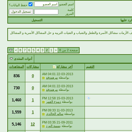
اسم العضو
حفظ البيانات؟
كلمة
المرور
رد عليها
التسجيل
أزمات مشاكل الأسرة والطفل والشباب و الفتيات التربيه و حل المشاكل الأسرية و المشاكل
صفحة 2 من 8
<
1
2
3
4
5
6
7
8
>
أدوات المنتدى
التقييم
آخر مشاركة
مشاركات
المشاهدات
04:01 AM
22-03-2013
836
0
بواسطة
مرهووفه
04:01 AM
22-03-2013
730
0
بواسطة
مرهووفه
12:58 PM
15-03-2013
1,460
1
بواسطة
دموع القمر
09:33 PM
11-03-2013
1,559
1
بواسطة
سالم الخالدي
03:35 PM
21-09-2011
5,146
12
بواسطة
بسمة الورد