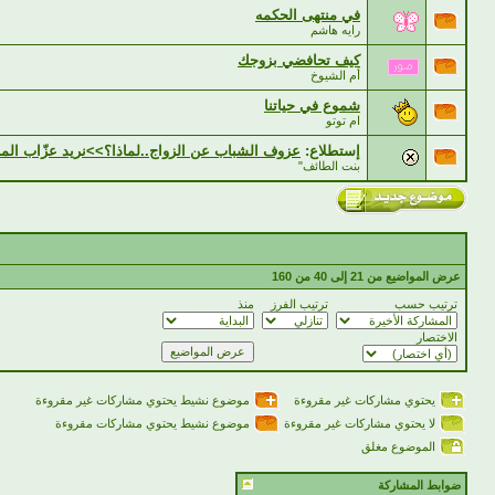
في منتهى الحكمه
رايه هاشم
كيف تحافضي بزوجك
أم الشيوخ
شموع في حياتنا
ام توتو
إستطلاع:
عزوف الشباب عن الزواج..لماذا؟>>نريد عزّاب المن
بنت الطائف"
عرض المواضيع من 21 إلى 40 من 160
ترتيب حسب
ترتيب الفرز
منذ
الاختصار
يحتوي مشاركات غير مقروءة
موضوع نشيط يحتوي مشاركات غير مقروءة
لا يحتوي مشاركات غير مقروءة
موضوع نشيط يحتوي مشاركات مقروءة
الموضوع مغلق
ضوابط المشاركة