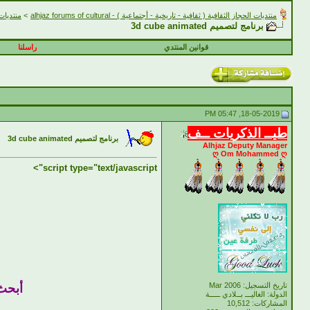
منتديات الحجاز الثقافية ( ثقافية - تاريخية - أجتماعية ) - alhjaz forums of cultural
>
منتديات الحجاز 
برنامج لتصميم 3d cube animated
قوانين المنتدي
راسلنا
18-05-2019, 05:47 PM
طيــ الذكريات ــف
برنامج لتصميم 3d cube animated
Alhjaz Deputy Manager
ღ Om Mohammed ღ
script type="text/javascript">
تاريخ التسجيل: Mar 2006
أبحث 
الدولة: الغاليـــ بــلادي ـــــة
المشاركات: 10,512