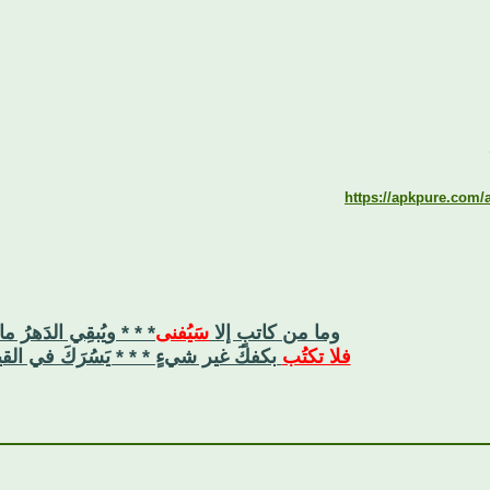
https://apkpure.com/a
وما من كاتبٍ إلا
سَيُفنى
* * * ويُبقِي الدَهرُ ما
فلا تكتُب
بكفكَ غير شيءٍ * * * يَسُرَكَ في القي