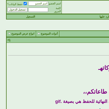
اسم العضو
حفظ البيانات؟
كلمة
المرور
رد عليها
التسجيل
أدوات الموضوع
انواع عرض الموضوع
1
#
اتهـ
 طاعاتكم،،
هائية للحفظ هي بصيغة .gif