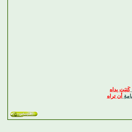
كَتبَت يداه
امةِ
أن تراه