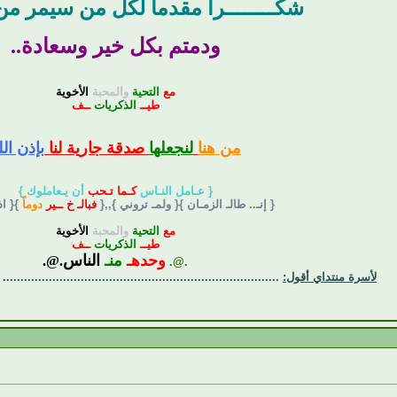
شكــــــــراً مقدماً لكل من سيمر من
ودمتم بكل خير وسعادة..
مع
التحية
والمحبة
الأخوية
طيــ
الذكريات
ــف
من هنا
لنجعلها
صدقة جارية لنا
بإذن الل
{ عـامل النـاس
كـما تـحب
أن يـعاملوك }
{ إنـ.. طالـ الزمـان }{ ولمـ تروني },,{
فبالـ خ ــير
دوماً
}{ ا
مع
التحية
والمحبة
الأخوية
طيــ
الذكريات
ــف
وحدهـ
منـ
الناس
.@.
.@.
لأسرة منتداي أقول:
..............................................................................