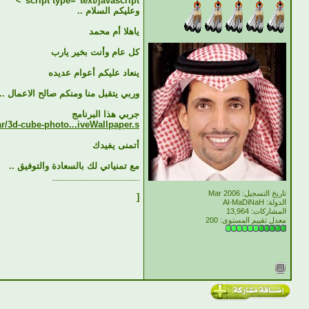
script type="text/javascript">
وعليكم السلام ..
ياهلا أم محمد
كل عام وأنت بخير يارب
ينعاد عليكم أعوام عديده
وربي يتقبل منا ومنكم صالح الاعمال ..
جربي هذا البرنامج
r/3d-cube-photo...iveWallpaper.s
أتمنى يفيدك
مع تمنياتي لك بالسعادة والتوفيق ..
__________________
تاريخ التسجيل: Mar 2006
[
الدولة: Al-MaDiNaH
المشاركات: 13,964
معدل تقييم المستوى:
200