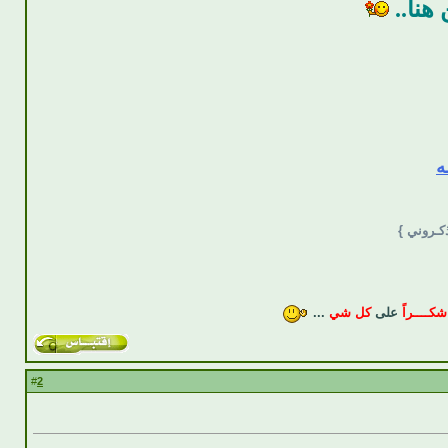
 هنا..
ه
ذكـروني }
شكــــراً
على
كل شي
...
2
#