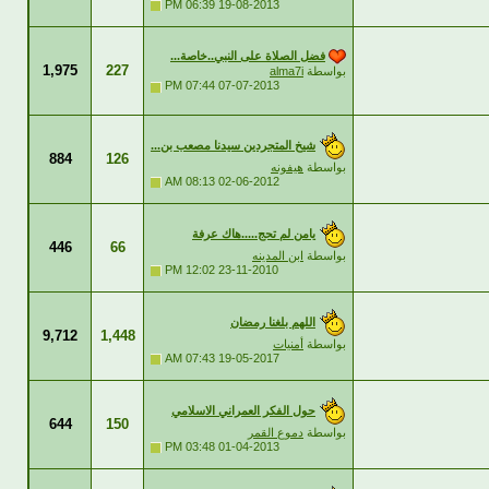
06:39 PM
19-08-2013
فضل الصلاة على النبي..خاصة...
1,975
227
بواسطة
alma7i
07:44 PM
07-07-2013
شيخ المتجردين سيدنا مصعب بن...
884
126
بواسطة
هيفونه
08:13 AM
02-06-2012
يامن لم تحج.....هاك عرفة
446
66
بواسطة
ابن المدينه
12:02 PM
23-11-2010
اللهم بلغنا رمضان
9,712
1,448
بواسطة
أمنيات
07:43 AM
19-05-2017
حول الفكر العمراني الاسلامي
644
150
بواسطة
دموع القمر
03:48 PM
01-04-2013