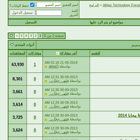
اسم العضو
>
البرامج
حفظ البيانات؟
كلمة
المرور
مواضيع لم يتم الرد عليها
التسجيل
صفحة 1 من 5
1
2
3
4
5
>
صميم
أدوات المنتدى
التقييم
آخر مشاركة
مشاركات
المشاهدات
01:16 AM
21-05-2019
63,930
1
بواسطة
alma7i
12:31 AM
30-09-2013
8,301
0
بواسطة
فِتنَهـہ حِجَآزيِـہ
12:30 AM
30-09-2013
3,661
0
بواسطة
فِتنَهـہ حِجَآزيِـہ
12:29 AM
30-09-2013
3,614
0
بواسطة
فِتنَهـہ حِجَآزيِـہ
12:29 AM
30-09-2013
3,725
0
بواسطة
فِتنَهـہ حِجَآزيِـہ
12:28 AM
30-09-2013
3,624
0
بواسطة
فِتنَهـہ حِجَآزيِـہ