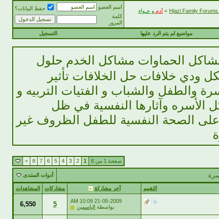
اسم العضو
حفظ البيانات؟
>
آدم
و
حـواء
كلمة
المرور
مواضيع لم يتم الرد عليها
التسجيل
مشاكل الحماوات مشاكل الخدم حلول
ودي خلافات حل الخلافات تأثير
ة والطفل والشباب و الفتيات التربيه و
ل الأسره وآثارها النفسية في ظل
 على الصحة النفسية للطفل الظروف غير
ة
صفحة 1 من 8
1
2
3
4
5
6
7
8
>
سرة
أدوات المنتدى
التقييم
آخر مشاركة
مشاركات
المشاهدات
10:09 AM
21-05-2009
6,550
5
بواسطة
الياسمين